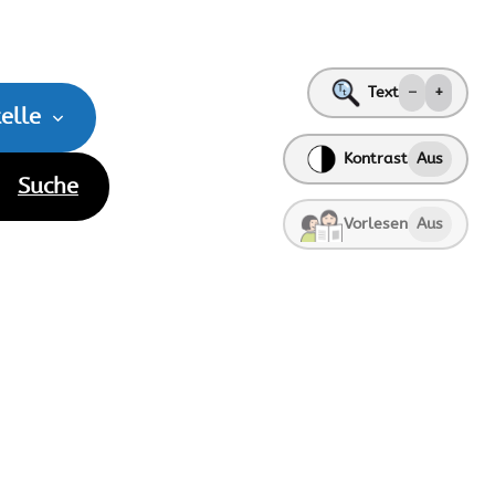
Text
–
+
elle
Kontrast
Aus
Suche
Vorlesen
Aus