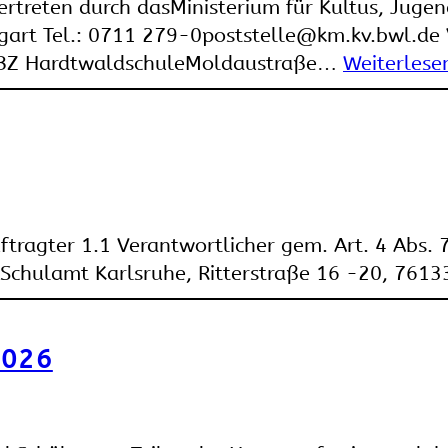
treten durch dasMinisterium für Kultus, Juge
art Tel.: 0711 279-0poststelle@km.kv.bwl.de V
SBBZ HardtwaldschuleMoldaustraße…
Weiterlese
ftragter 1.1 Verantwortlicher gem. Art. 4 Abs
s Schulamt Karlsruhe, Ritterstraße 16 -20, 76
2026