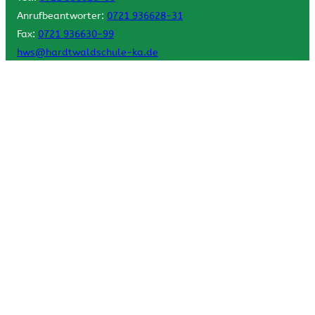
Anrufbeantworter:
0721 936628-31
Fax:
0721 936630-99
hws@hardtwaldschule-ka.de
Sekretariat
Mo–Fr: 08:30 – 12:00 Uhr
Unterrichtszeiten
Mo, Di, Do: 8:40 – 15:15 Uhr
Mi: 8:40 – 13:35 Uhr
Fr: 8:40 – 12:05 Uhr
Impressum
Datenschutzerklärung