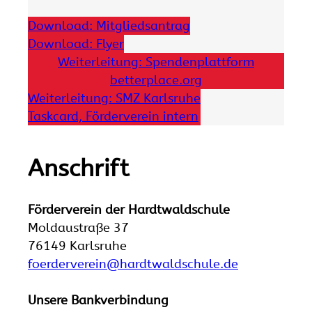
Download: Mitgliedsantrag
Download: Flyer
Weiterleitung: Spendenplattform
betterplace.org
Weiterleitung: SMZ Karlsruhe
Taskcard, Förderverein intern
Anschrift
Förderverein der Hardtwaldschule
Moldaustraße 37
76149 Karlsruhe
foerderverein@hardtwaldschule.de
Unsere Bankverbindung