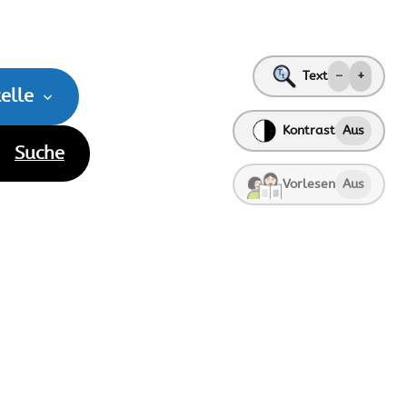
Text
–
+
elle
Kontrast
Aus
Suche
Vorlesen
Aus